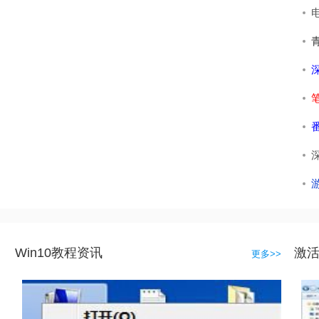
电
青
深
笔
番
深
游
Win10教程资讯
激
更多>>