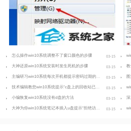
怎么操作win10系统调整不了窗口颜色的步骤
03-15
雨林木风细说win10系统防火墙关不掉的问题
黑鲨
大神还原win10系统安装时发生死机的步骤
教
03-15
方案
主编研习win10系统每次开机都提示密码过期的方案
03-15
技术编辑教您win10系统提示“c盘上的回收站已损坏。是否清空”的步骤
w
03-15
小编恢复win10系统没有d盘的方法
深
03-15
大神为你win10系统笔记本插入u盘提示“拒绝访问的方案
w
03-15